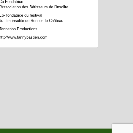
Co-Fondatrice :
l'Association des Bâtisseurs de l'Insolite
Co- fondatrice du festival
du film insolite de Rennes le Château
Tannenbo Productions
http//www.fannybastien.com