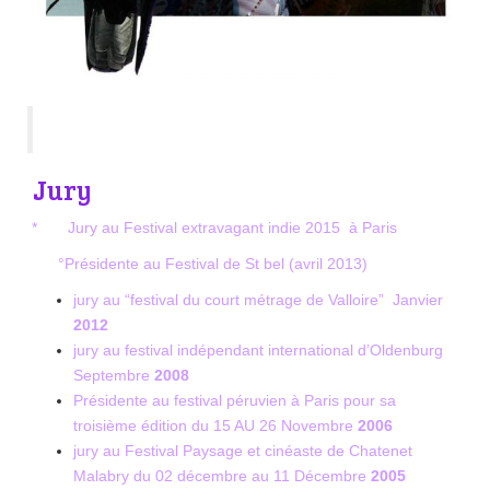
Jury
* Jury au Festival extravagant indie 2015 à Paris
°Présidente au Festival de St bel (avril 2013)
jury au “festival du court métrage de Valloire” Janvier
2012
jury au festival indépendant international d’Oldenburg
Septembre
2008
Présidente au festival péruvien à Paris pour sa
troisième édition du 15 AU 26 Novembre
2006
jury au Festival Paysage et cinéaste de Chatenet
Malabry du 02 décembre au 11 Décembre
2005