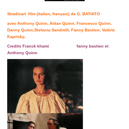
Stradivari
film (italien, français) de G. BATIATO
avec Anthony Quinn, Aidan Quinn, Francesco Quinn,
Danny Quinn,Stefania Sandrelli, Fanny Bastien, Valérie
Kaprisky,
Credits Franck khami fanny bastien et
Anthony Quinn