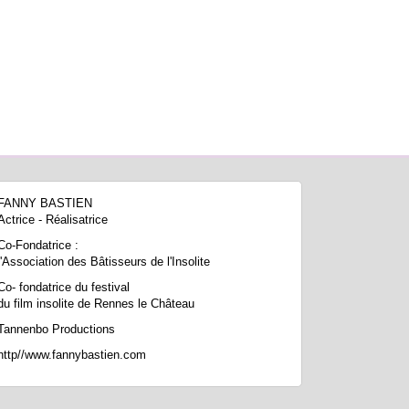
FANNY BASTIEN
Actrice - Réalisatrice
Co-Fondatrice :
l'Association des Bâtisseurs de l'Insolite
Co- fondatrice du festival
du film insolite de Rennes le Château
Tannenbo Productions
http//www.fannybastien.com