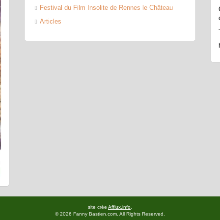
Festival du Film Insolite de Rennes le Château
Articles
site crée
Afflux.info
.
© 2026 Fanny Bastien.com. All Rights Reserved.