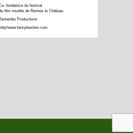
Co- fondatrice du festival
du film insolite de Rennes le Château
Tannenbo Productions
http//www.fannybastien.com