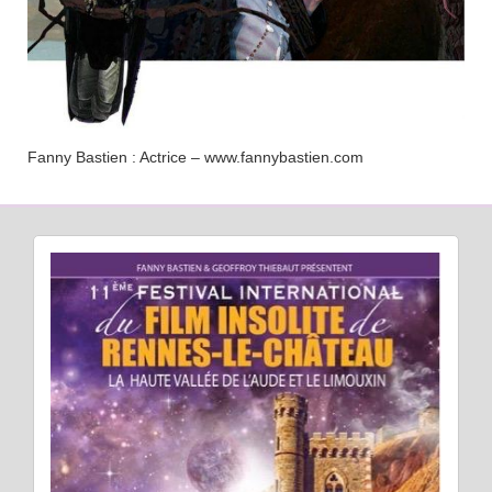
Fanny Bastien : Actrice – www.fannybastien.com