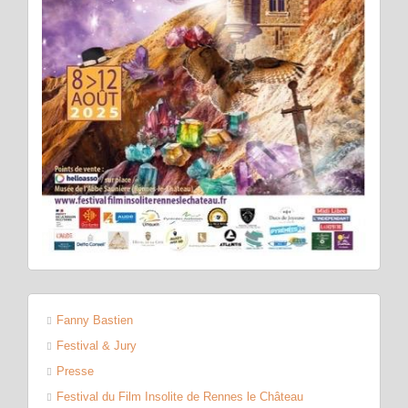
Fanny Bastien
Festival & Jury
Presse
Festival du Film Insolite de Rennes le Château