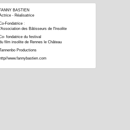
FANNY BASTIEN
Actrice - Réalisatrice
Co-Fondatrice :
l'Association des Bâtisseurs de l'Insolite
Co- fondatrice du festival
du film insolite de Rennes le Château
Tannenbo Productions
http//www.fannybastien.com