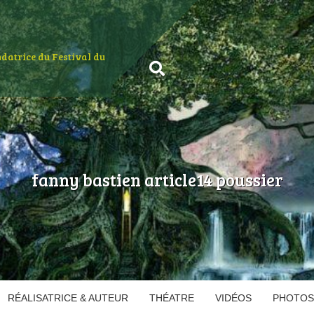
ondatrice du Festival du
fanny bastien article14 poussier
RÉALISATRICE & AUTEUR
THÉATRE
VIDÉOS
PHOTOS