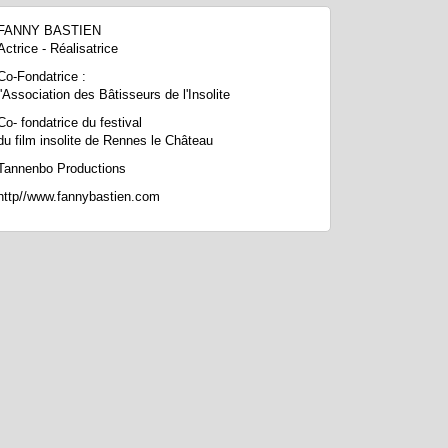
FANNY BASTIEN
Actrice - Réalisatrice
Co-Fondatrice :
l'Association des Bâtisseurs de l'Insolite
Co- fondatrice du festival
du film insolite de Rennes le Château
Tannenbo Productions
http//www.fannybastien.com