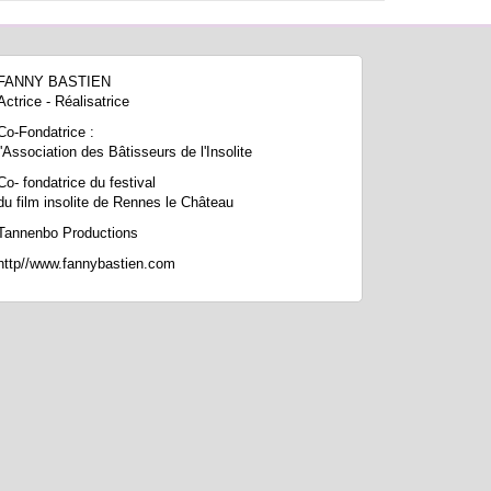
FANNY BASTIEN
Actrice - Réalisatrice
Co-Fondatrice :
l'Association des Bâtisseurs de l'Insolite
Co- fondatrice du festival
du film insolite de Rennes le Château
Tannenbo Productions
http//www.fannybastien.com