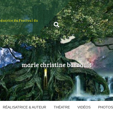
ondatrice du Festival du
marie christine barrault
RÉALISATRICE & AUTEUR
THÉATRE
VIDÉOS
PHOTOS