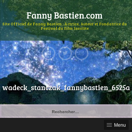
Fanny Bastien.com
Site Officiel de Fanny Bastien : Actrice, Auteur et Fondatrice du
Festival du film Insolite
wadeck_stanczak_fannybastien_6525a
Menu